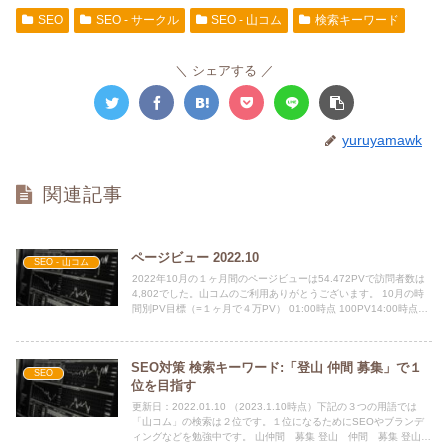
SEO
SEO - サークル
SEO - 山コム
検索キーワード
シェアする
yuruyamawk
関連記事
ページビュー 2022.10
SEO - 山コム
2022年10月の１ヶ月間のページビューは54.472PVで訪問者数は
4,802でした。山コムのご利用ありがとうございます。 10月の時
間別PV目標（=１ヶ月で４万PV） 01:00時点 100PV14:00時点
500PV1...
SEO対策 検索キーワード:「登山 仲間 募集」で１
SEO
位を目指す
更新日：2022.01.10 （2023.1.10時点）下記の３つの用語では
「山コム」の検索は２位です。１位になるためにSEOやブランデ
ィングなどを勉強中です。 山仲間 募集 登山 仲間 募集 登山仲