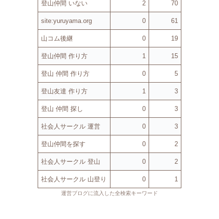
登山仲間 いない
2
70
site:yuruyama.org
0
61
山コム後継
0
19
登山仲間 作り方
1
15
登山 仲間 作り方
0
5
登山友達 作り方
1
3
登山 仲間 探し
0
3
社会人サークル 運営
0
3
登山仲間を探す
0
2
社会人サークル 登山
0
2
社会人サークル 山登り
0
1
運営ブログに流入した全検索キーワード