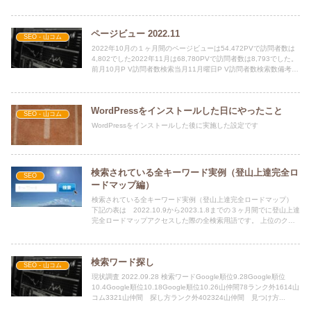
間 募集 ...
ページビュー 2022.11
SEO - 山コム
2022年10月の１ヶ月間のページビューは54.472PVで訪問者数は
4,802でした2022年11月は68,780PVで訪問者数は8,793でした。
前月10月P V訪問者数検索当月11月曜日P V訪問者数検索数備考
041...
WordPressをインストールした日にやったこと
SEO - 山コム
WordPressをインストールした後に実施した設定です
検索されている全キーワード実例（登山上達完全ロ
SEO
ードマップ編）
検索されている全キーワード実例（登山上達完全ロードマップ）
下記の表は 2022.10.9から2023.1.8までの３ヶ月間でに登山上達
完全ロードマップアクセスした際の全検索用語です。 上位のクエ
リクリック数表示回数登山仲間 ...
検索ワード探し
SEO - 山コム
現状調査 2022.09.28 検索ワードGoogle順位9.28Google順位
10.4Google順位10.18Google順位10.26山仲間78ランク外1614山
コム3321山仲間 探し方ランク外402324山仲間 見つけ方...