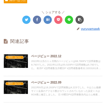
SEO - 山コム
シェアする
yuruyamawk
関連記事
ページビュー 2022.12
SEO - 山コム
2022年11月の１ヶ月間のページビューは68,780PVで訪問者数は
8,793でした。2022年12月は55,520PVで訪問者数は6,793でし
た。 前月P V訪問者数当月曜日P V訪問者数備考32,3203161木
2,...
ページビュー 2022.09
SEO - 山コム
2022年9月は18,263PVで訪問者数は4,223でした。※山コム後継
サイト会員のアクセス数がカウントされていなかった設定ミスは
9/24夜に修正しました。 日 付曜日PV訪問者数先代山コム検索エ
ンジン備考9/03土823291...