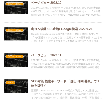
ページビュー 2022.10
SEO - 山コム
2022年10月の１ヶ月間のページビューは54.472PVで訪問者数は
4,802でした。山コムのご利用ありがとうございます。 10月の時
間別PV目標（=１ヶ月で４万PV） 01:00時点 100PV14:00時点
500PV1...
山コム後継 SEO対策 Google検索 2022.9.24
SEO - 山コム
Google Search Consoleのクエリ結果 「登山＋仲間＋探す」で、
ブログ運営サイトではなく山コム後継サイトで記事を書いてみよう
と思います。 上位のクエリクリック数表示回数山コム591,338山
仲間 探す022...
ページビュー 2022.11
SEO - 山コム
2022年10月の１ヶ月間のページビューは54.472PVで訪問者数は
4,802でした2022年11月は68,780PVで訪問者数は8,793でした。
前月10月P V訪問者数検索当月11月曜日P V訪問者数検索数備考
041...
SEO対策 検索キーワード:「登山 仲間 募集」で１
SEO
位を目指す
更新日：2022.01.10 （2023.1.10時点）下記の３つの用語では
「山コム」の検索は２位です。１位になるためにSEOやブランデ
ィングなどを勉強中です。 山仲間 募集 登山 仲間 募集 登山仲
間 募集 ...