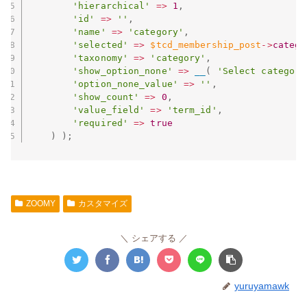
'hierarchical'
=
>
1
,
'id'
=
>
''
,
'name'
=
>
'category'
,
'selected'
=
>
$tcd_membership_post
-
>
catego
'taxonomy'
=
>
'category'
,
'show_option_none'
=
>
__
(
'Select category
'option_none_value'
=
>
''
,
'show_count'
=
>
0
,
'value_field'
=
>
'term_id'
,
'required'
=
>
true
)
)
;
ZOOMY
カスタマイズ
シェアする
yuruyamawk