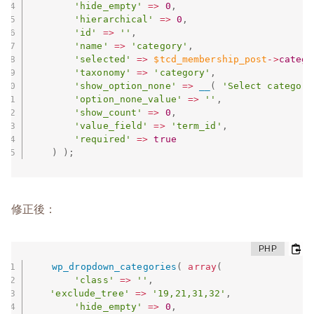
'hide_empty'
=
>
0
,
'hierarchical'
=
>
0
,
'id'
=
>
''
,
'name'
=
>
'category'
,
'selected'
=
>
$tcd_membership_post
-
>
catego
'taxonomy'
=
>
'category'
,
'show_option_none'
=
>
__
(
'Select category
'option_none_value'
=
>
''
,
'show_count'
=
>
0
,
'value_field'
=
>
'term_id'
,
'required'
=
>
true
)
)
;
修正後：
wp_dropdown_categories
(
array
(
'class'
=
>
''
,
'exclude_tree'
=
>
'19,21,31,32'
,
'hide_empty'
=
>
0
,