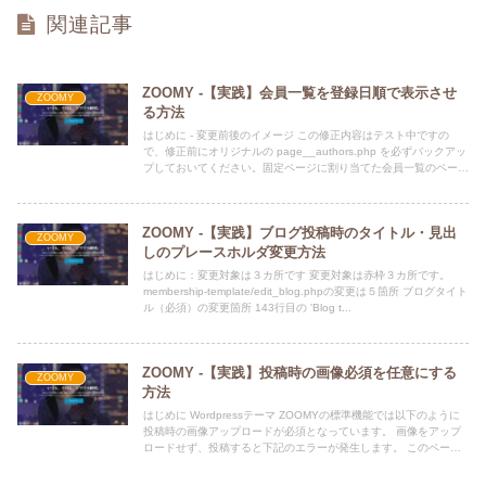
関連記事
ZOOMY -【実践】会員一覧を登録日順で表示させ
ZOOMY
る方法
はじめに - 変更前後のイメージ この修正内容はテスト中ですの
で、修正前にオリジナルの page__authors.php を必ずバックアッ
プしておいてください。固定ページに割り当てた会員一覧のページ
は初期状態だと： （１）ア...
ZOOMY -【実践】ブログ投稿時のタイトル・見出
ZOOMY
しのプレースホルダ変更方法
はじめに：変更対象は３カ所です 変更対象は赤枠３カ所です。
membership-template/edit_blog.phpの変更は５箇所 ブログタイト
ル（必須）の変更箇所 143行目の 'Blog t...
ZOOMY -【実践】投稿時の画像必須を任意にする
ZOOMY
方法
はじめに Wordpressテーマ ZOOMYの標準機能では以下のように
投稿時の画像アップロードが必須となっています。 画像をアップ
ロードせず、投稿すると下記のエラーが発生します。 このページ
では画像のア...