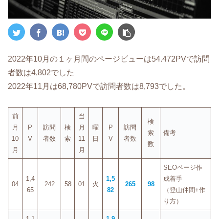
2022年10月の１ヶ月間のページビューは54.472PVで訪問
者数は4,802でした
2022年11月は68,780PVで訪問者数は8,793でした。
前
当
検
月
P
訪問
検
月
曜
P
訪問
索
備考
10
V
者数
索
11
日
V
者数
数
月
月
SEOページ作
1,4
1,5
成着手
04
242
58
01
火
265
98
65
82
（登山仲間+作
り方）
1,1
1,9