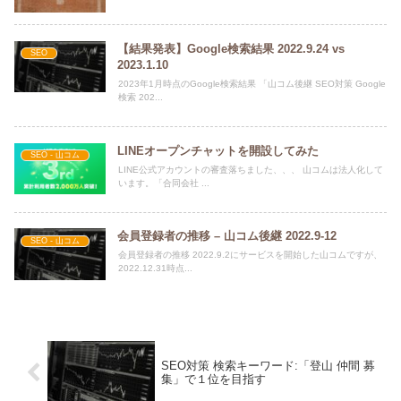
【結果発表】Google検索結果 2022.9.24 vs
SEO
2023.1.10
2023年1月時点のGoogle検索結果 「山コム後継 SEO対策 Google
検索 202...
LINEオープンチャットを開設してみた
SEO - 山コム
LINE公式アカウントの審査落ちました、、、 山コムは法人化して
います。「合同会社 ...
会員登録者の推移 – 山コム後継 2022.9-12
SEO - 山コム
会員登録者の推移 2022.9.2にサービスを開始した山コムですが、
2022.12.31時点...
SEO対策 検索キーワード:「登山 仲間 募
集」で１位を目指す