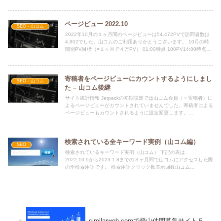
は前週比17%減。山コム後継サ...
ページビュー 2022.10
SEO - 山コム
2022年10月の１ヶ月間のページビューは54.472PVで訪問者数は
4,802でした。山コムのご利用ありがとうございます。 10月の時
間別PV目標（=１ヶ月で４万PV） 01:00時点 100PV14:00時点
500PV1...
寄稿者をページビューにカウントするようにしまし
SEO - 山コム
た – 山コム後継
サイト統計情報 Jetpackの初期設定では山コム会員（＝寄稿者）に
よるページビューがカウントされていませんでした。寄稿者による
ページビューもカウントされるように設定変更します。
（2022.9.24夜）メニュー：Jetpack → ...
検索されている全キーワード実例（山コム編）
SEO
検索されているキーワード実例（山コム） 下記の表は
2022.10.9から2023.1.8までの３ヶ月間で山コムにアクセスした際
の全検索用語です。 検索用語クリック数表示回数山コム
5,4276,314浅草七福神巡り 20231...
similarweb.comで登山仲間募集サイト５