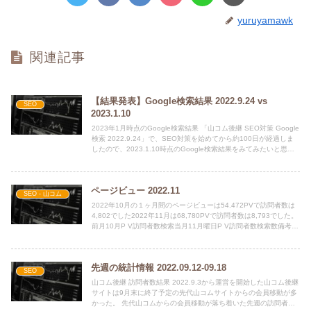
yuruyamawk
関連記事
【結果発表】Google検索結果 2022.9.24 vs
SEO
2023.1.10
2023年1月時点のGoogle検索結果 「山コム後継 SEO対策 Google
検索 2022.9.24」で、SEO対策を始めてから約100日が経過しま
したので、2023.1.10時点のGoogle検索結果をみてみたいと思い
ます。 ...
ページビュー 2022.11
SEO - 山コム
2022年10月の１ヶ月間のページビューは54.472PVで訪問者数は
4,802でした2022年11月は68,780PVで訪問者数は8,793でした。
前月10月P V訪問者数検索当月11月曜日P V訪問者数検索数備考
041...
先週の統計情報 2022.09.12-09.18
SEO
山コム後継 訪問者数結果 2022.9.3から運営を開始した山コム後継
サイトは9月末に終了予定の先代山コムサイトからの会員移動が多
かった。 先代山コムからの会員移動が落ち着いた先週の訪問者数